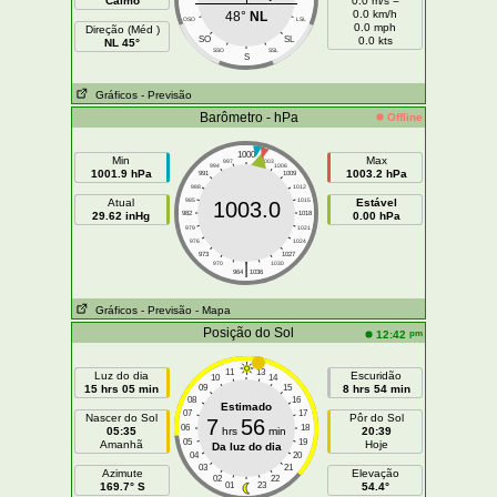
Calmo
0.0 m/s =
0.0 km/h
48°
NL
OSO
LSL
0.0 mph
Direção (Méd )
SO
SL
0.0 kts
NL 45°
SSO
SSL
S
Gráficos
- Previsão
Barômetro - hPa
Offline
1000
Min
Max
997
1003
994
1006
1001.9 hPa
1003.2 hPa
991
1009
988
1012
Atual
985
1015
Estável
1003.0
29.62 inHg
982
1018
0.00 hPa
979
1021
976
1024
973
1027
|
970
1030
964
1036
Gráficos
- Previsão
- Mapa
Posição do Sol
pm
12:42
11
13
Luz do dia
Escuridão
10
14
15 hrs 05 min
09
15
8 hrs 54 min
08
16
Estimado
07
17
Nascer do Sol
Pôr do Sol
7
56
06
18
05:35
hrs
min
20:39
05
19
Amanhã
Hoje
Da luz do dia
04
20
03
21
Azimute
Elevação
02
22
169.7° S
01
23
54.4°