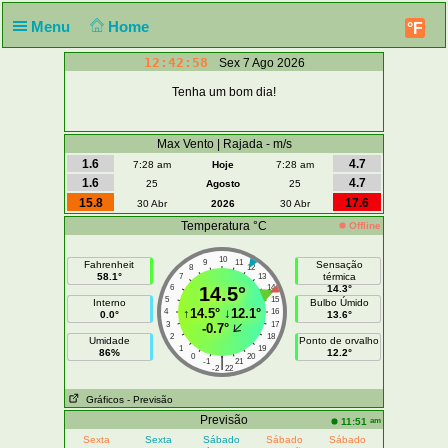
Menu
Home
°F
12:42:58
Sex 7 Ago 2026
Tenha um bom dia!
Max Vento | Rajada - m/s
1.6
4.7
7:28 am
Hoje
7:28 am
1.6
4.7
25
Agosto
25
15.8
17.6
30 Abr
2026
30 Abr
Temperatura °C
Offline
10
9
11
Fahrenheit
Sensação
8
12
58.1°
térmica
7
13
6
14.5°
14
14.3°
5
15
Interno
Bulbo Úmido
↑
14.5°
↓
12.1°
4
16
0.0°
13.6°
3
17
-0.7°
2
18
Umidade
Ponto de orvalho
1
19
86%
12.2°
0
20
|
-1
21
-2
22
Gráficos
- Previsão
Previsão
am
11:51
Sexta
Sexta
Sábado
Sábado
Sábado