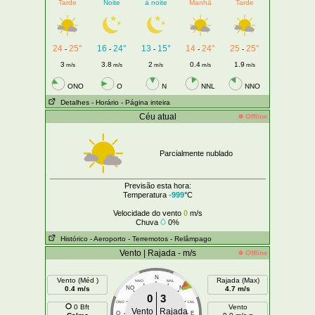
Tarde
Noite
à noite
Manhã
Tarde
24
25°
16
24°
13
15°
14
24°
25
25°
-
-
-
-
-
3
3.8
2
0.4
1.9
m/s
m/s
m/s
m/s
m/s
ONO
O
N
NNL
NNO
Detalhes
- Horário
- Página inteira
Céu atual
Offline
Parcialmente nublado
Previsão esta hora:
Temperatura
-999
°C
Velocidade do vento
0
m/s
Chuva
0%
Histórico
- Aeroporto
- Terremotos
- Relâmpago
Vento | Rajada - m/s
Offline
N
Vento (Méd )
Rajada (Max)
NNO
NNL
0.4 m/s
NO
NL
4.7 m/s
0
3
ONO
LNL
0 Bft
Vento
Vento
Rajada
O
E