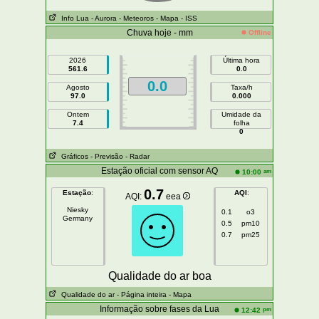
Info Lua
- Aurora
- Meteoros
- Mapa
- ISS
Chuva hoje - mm
Offline
2026
Última hora
561.6
0.0
0.0
Agosto
Taxa/h
97.0
0.000
Ontem
Umidade da
7.4
folha
0
Gráficos
- Previsão
- Radar
Estação oficial com sensor AQ
am
10:00
0.7
Estação
:
AQI
:
AQI:
eea
Niesky
0.1
o3
Germany
0.5
pm10
0.7
pm25
Qualidade do ar boa
Qualidade do ar
- Página inteira
- Mapa
Informação sobre fases da Lua
pm
12:42