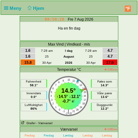
Meny
Hjem
°F
09:58:28
Fre 7 Aug 2026
Ha en fin dag
Max Vind | Vindkast - m/s
1.6
4.7
7:28 am
I dag
7:28 am
1.6
4.7
25
August
25
15.8
17.6
30 Apr
2026
30 Apr
Temperatur °C
Offline
10
9
11
Fahrenheit
Føles som
8
12
58.1°
14.3°
7
13
6
14.5°
14
5
15
Innendørs
Våte pære
↑
14.5°
↓
12.1°
4
16
0.0°
13.6°
3
17
-0.7°
2
18
Luftfuktighet
Duggpunkt
1
19
86%
12.2°
0
20
|
-1
21
-2
22
Grafer
- Værvarsel
Værvarsel
Offline
Fredag
Fredag
Lørdag
Lørdag
Lørdag