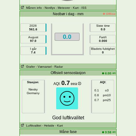
Månen info
- Nordlys
- Meteorer
- Kart
- ISS
Nedbør i dag - mm
Offline
2026
Siste time
561.6
0.0
0.0
August
Fart/t
97.0
0.000
I går
Bladets fuktighet
7.4
0
Grafer
- Værvarsel
- Radar
Offisiell sensostasjon
am
6:00
0.7
Stasjon
:
AQI
:
AQI:
eea
Niesky
0.1
o3
Germany
0.6
pm10
0.7
pm25
God luftkvalitet
Luftkvalitet
- Helside
- Kart
Måne fase
am
9:58