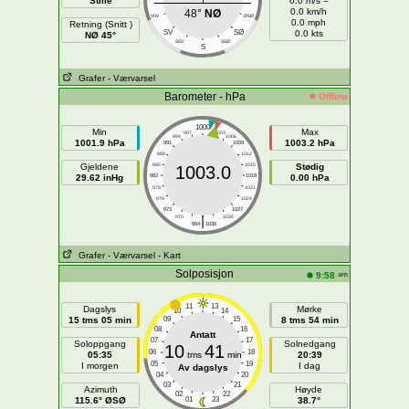
Stille
0.0 m/s =
0.0 km/h
48°
NØ
VSV
ØSØ
0.0 mph
Retning (Snitt )
SV
SØ
0.0 kts
NØ 45°
SSV
SSØ
S
Grafer
- Værvarsel
Barometer - hPa
Offline
1000
Min
Max
997
1003
994
1006
1001.9 hPa
1003.2 hPa
991
1009
988
1012
Gjeldene
985
1015
Stødig
1003.0
29.62 inHg
982
1018
0.00 hPa
979
1021
976
1024
973
1027
|
970
1030
964
1036
Grafer
- Værvarsel
- Kart
Solposisjon
am
9:58
11
13
Dagslys
Mørke
10
14
15 tms 05 min
09
15
8 tms 54 min
08
16
Antatt
07
17
Soloppgang
Solnedgang
10
41
06
18
05:35
tms
min
20:39
05
19
I morgen
I dag
Av dagslys
04
20
03
21
Azimuth
Høyde
02
22
115.6° ØSØ
01
23
38.7°