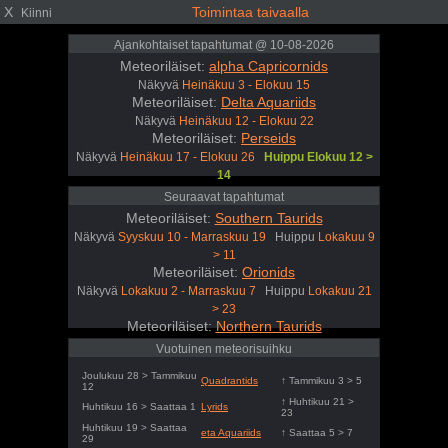
X
Toimintaa taivaalla
Kiinni
Ajankohtaiset tapahtumat @ 10-08-2026
Meteoriläiset:
alpha Capricornids
Näkyvä
Heinäkuu 3 - Elokuu 15
Meteoriläiset:
Delta Aquariids
Näkyvä
Heinäkuu 12 - Elokuu 22
Meteoriläiset:
Perseids
Näkyvä
Heinäkuu 17 - Elokuu 26
Huippu Elokuu 12 >
14
Seuraavat tapahtumat
Meteoriläiset:
Southern Taurids
Näkyvä
Syyskuu 10 - Marraskuu 19
Huippu
Lokakuu 9
> 11
Meteoriläiset:
Orionids
Näkyvä
Lokakuu 2 - Marraskuu 7
Huippu
Lokakuu 21
> 23
Meteoriläiset:
Northern Taurids
Näkyvä
Lokakuu 20 - Joulukuu 9
Huippu
Marraskuu
Vuotuinen meteorisuihku
11 > 13
Joulukuu 28 > Tammikuu
Quadrantids
↑ Tammikuu 3 > 5
12
↑ Huhtikuu 21 >
Huhtikuu 16 > Saattaa 1
Lyrids
23
Huhtikuu 19 > Saattaa
eta Aquariids
↑ Saattaa 5 > 7
29