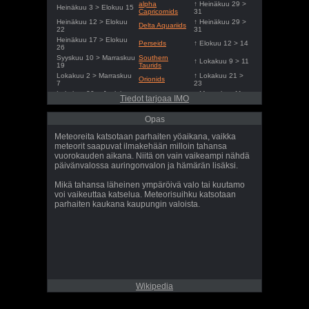
alpha
↑ Heinäkuu 29 >
Heinäkuu 3 > Elokuu 15
Capricornids
31
Heinäkuu 12 > Elokuu
↑ Heinäkuu 29 >
Delta Aquariids
22
31
Heinäkuu 17 > Elokuu
Perseids
↑ Elokuu 12 > 14
26
Syyskuu 10 > Marraskuu
Southern
↑ Lokakuu 9 > 11
19
Taurids
Lokakuu 2 > Marraskuu
↑ Lokakuu 21 >
Orionids
7
23
Lokakuu 20 > Joulukuu
↑ Marraskuu 11 >
Northern Taurids
Tiedot tarjoaa IMO
9
13
Marraskuu 6 > Joulukuu
↑ Marraskuu 16 >
Leonids
Opas
1
18
Joulukuu 4 > Joulukuu
↑ Joulukuu 13 >
Geminids
Meteoreita katsotaan parhaiten yöaikana, vaikka
18
15
meteorit saapuvat ilmakehään milloin tahansa
Joulukuu 17 > Joulukuu
↑ Joulukuu 21 >
Ursids
vuorokauden aikana. Niitä on vain vaikeampi nähdä
27
23
päivänvalossa auringonvalon ja hämärän lisäksi.
Mikä tahansa läheinen ympäröivä valo tai kuutamo
voi vaikeuttaa katselua. Meteorisuihku katsotaan
parhaiten kaukana kaupungin valoista.
Wikipedia