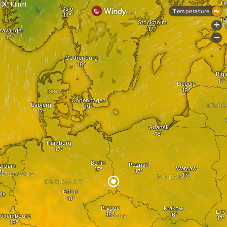
X
Kiinni