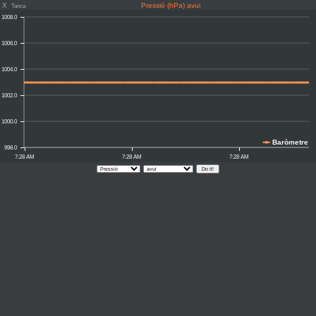
X
Pressió (hPa) avui
Tanca